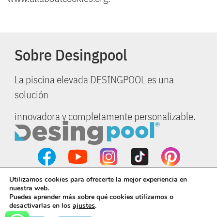
Sobre Desingpool
La piscina elevada DESINGPOOL es una
solución
innovadora y completamente personalizable.
info@desingpool.com
627 874 930
Utilizamos cookies para ofrecerte la mejor experiencia en
965 320 379
nuestra web.
Puedes aprender más sobre qué cookies utilizamos o
desactivarlas en los
ajustes
.